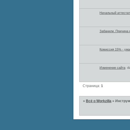
Начальный аттестат
Забанили. Причина 
Комиссия 15% - ужа
Изменение сайта
di
Страница:
1
»
Всё о Workzilla
»
Инструм