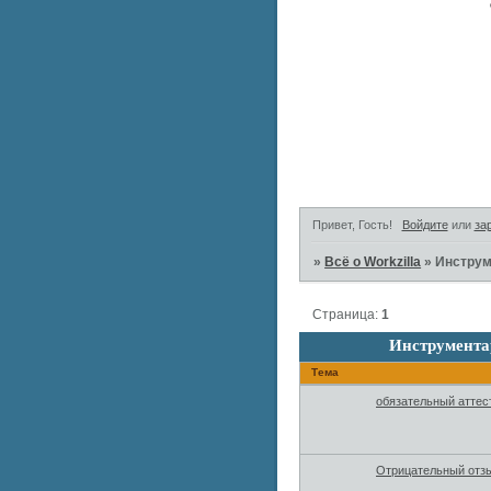
Привет, Гость!
Войдите
или
за
»
Всё о Workzilla
»
Инструм
Страница:
1
Инструмента
Тема
обязательный аттес
Отрицательный отз