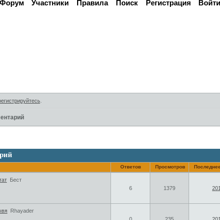
Форум
Участники
Правила
Поиск
Регистрация
Войт
Активные темы
регистрируйтесь
.
ентарий
рий
Ответов
Просмотров
Последне
тат
Бест
6
1379
201
ывя
Rhayader
0
235
201