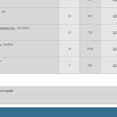
dia
15
593
201
неизвестна.
JackSilver
10
710
201
с
kole$nik
16
1036
201
a
2
281
201
ентарий