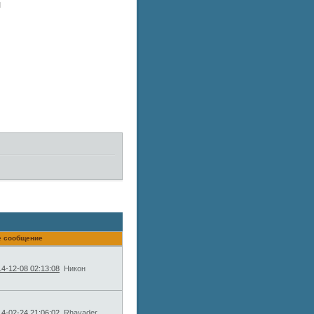
и
е сообщение
4-12-08 02:13:08
Никон
4-02-24 21:06:02
Rhayader