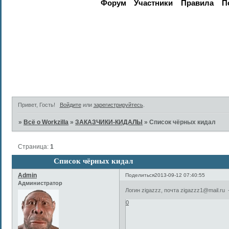
Форум
Участники
Правила
П
Активные те
Привет, Гость!
Войдите
или
зарегистрируйтесь
.
»
Всё о Workzilla
»
ЗАКАЗЧИКИ-КИДАЛЫ
»
Список чёрных кидал
Страница:
1
Список чёрных кидал
Admin
Поделиться
2013-09-12 07:40:55
Администратор
Логин zigazzz, почта zigazzz1@mail.ru 
0