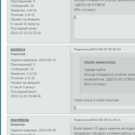
Приглашений:
0
.ЗДЕСЬ НЕ ОТВЕЧУ.
Сообщений:
16
90% что кинут.
Уважение:
[+0/-0]
Позитив:
[+0/-0]
0
Провел на форуме:
5 часов 42 минуты
Последний визит:
2013-12-13 15:23:42
justness
Поделиться
2013-09-25 00:46:53
Участник
Зарегистрирован
: 2013-09-14
shade написал(а):
Приглашений:
0
Сообщений:
16
Здравствуйте.
Уважение:
[+1/-0]
Иногда попадаются (сейчас реже
Позитив:
[+1/-0]
email,вконтак .ЗДЕСЬ НЕ ОТВЕЧ
Провел на форуме:
90% что кинут.
6 часов 5 минут
Последний визит:
2013-11-04 19:48:46
Такие сразу в спам помечаю
0
marghisha
Поделиться
2013-09-29 01:29:41
Новичок
Всем привет. Я здесь новичок но поде
Зарегистрирован
: 2013-09-29
предлагает обсудить условия работы а
Приглашений:
0