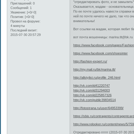
"отредактировать фото, и не замылить".
Приглашений:
0
Оказывается, мадам - основательница
Сообщений:
1
По ее почте удалось навести справк
Уважение:
[+0/-0]
ней по почте ничего не дало, так что о
Позитив:
[+0/-0]
внимательны!
Провел на форуме:
4 минуты
Вот ссылки на мадам, которая любит б
Последний визит:
2015-07-30 20:57:29
вот почта мошенницы: marina.tlt@bk.ru
https://www.facebook.com/pages/Fashion
https://www.facebook.com/shoesinter
http://fashion-expert.ru/
http://my.mail.ru/bk/marina.tlt/
http://allstylist.ru/profile_246.html
http://vk.com/id41220747
http://vk.com/id31294003
http://vk.com/id225857326
http://vk.com/public39834514
http://fotostrana.ru/user/64953399/
https://sbis.ru/contragents/contragentca
http://www.relooker.ru/content/news/5/759
Отредактировано rrrrrr (2015-07-30 20:5