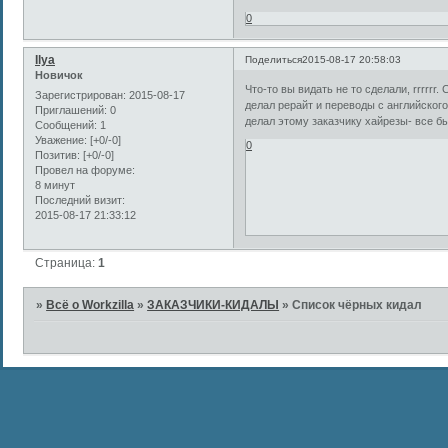
0
Ilya
Поделиться
2015-08-17 20:58:03
Новичок
Что-то вы видать не то сделали, rrrrrr.
Зарегистрирован
: 2015-08-17
делал рерайт и переводы с английского
Приглашений:
0
делал этому заказчику хайрезы- все бы
Сообщений:
1
Уважение:
[+0/-0]
0
Позитив:
[+0/-0]
Провел на форуме:
8 минут
Последний визит:
2015-08-17 21:33:12
Страница:
1
»
Всё о Workzilla
»
ЗАКАЗЧИКИ-КИДАЛЫ
»
Список чёрных кидал