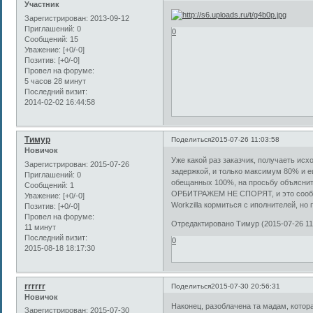
Участник
Зарегистрирован
: 2013-09-12
Приглашений:
0
0
Сообщений:
15
Уважение:
[+0/-0]
Позитив:
[+0/-0]
Провел на форуме:
5 часов 28 минут
Последний визит:
2014-02-02 16:44:58
Тимур
Поделиться
2015-07-26 11:03:58
Новичок
Уже какой раз заказчик, получаеть исх
Зарегистрирован
: 2015-07-26
задержкой, и только максимум 80% и е
Приглашений:
0
обещанных 100%, на просьбу объяснит
Сообщений:
1
ОРБИТРАЖЕМ НЕ СПОРЯТ, и это сообще
Уважение:
[+0/-0]
Workzilla кормиться с иполнителей, но 
Позитив:
[+0/-0]
Провел на форуме:
Отредактировано Тимур (2015-07-26 11
11 минут
Последний визит:
0
2015-08-18 18:17:30
rrrrrr
Поделиться
2015-07-30 20:56:31
Новичок
Наконец, разоблачена та мадам, котор
Зарегистрирован
: 2015-07-30