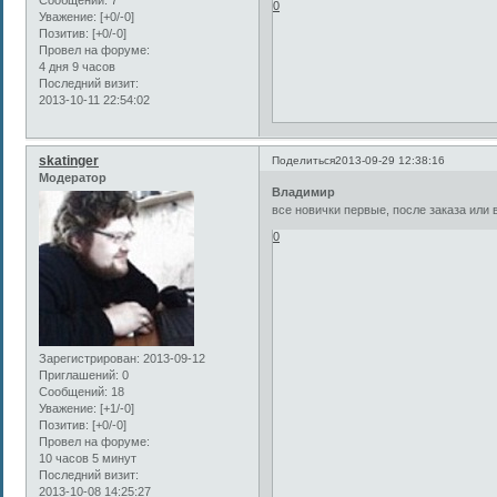
0
Уважение:
[+0/-0]
Позитив:
[+0/-0]
Провел на форуме:
4 дня 9 часов
Последний визит:
2013-10-11 22:54:02
skatinger
Поделиться
2013-09-29 12:38:16
Модератор
Владимир
все новички первые, после заказа или
0
Зарегистрирован
: 2013-09-12
Приглашений:
0
Сообщений:
18
Уважение:
[+1/-0]
Позитив:
[+0/-0]
Провел на форуме:
10 часов 5 минут
Последний визит:
2013-10-08 14:25:27