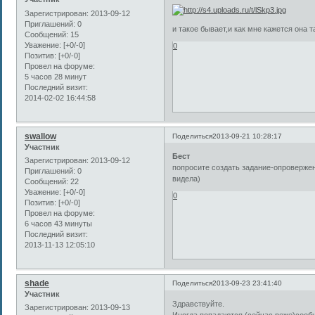
Зарегистрирован
: 2013-09-12
Приглашений:
0
и такое бывает,и как мне кажется она та
Сообщений:
15
Уважение:
[+0/-0]
0
Позитив:
[+0/-0]
Провел на форуме:
5 часов 28 минут
Последний визит:
2014-02-02 16:44:58
swallow
Поделиться
2013-09-21 10:28:17
Участник
Бест
Зарегистрирован
: 2013-09-12
попросите создать задание-опровержени
Приглашений:
0
видела)
Сообщений:
22
Уважение:
[+0/-0]
0
Позитив:
[+0/-0]
Провел на форуме:
6 часов 43 минуты
Последний визит:
2013-11-13 12:05:10
shade
Поделиться
2013-09-23 23:41:40
Участник
Здравствуйте.
Зарегистрирован
: 2013-09-13
Иногда попадаются (сейчас реже)сообще