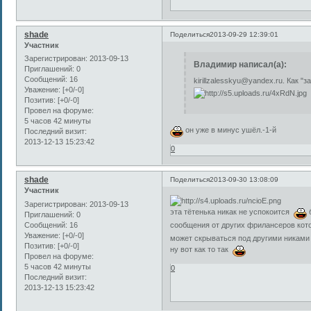
shade
Поделиться
2013-09-29 12:39:01
Участник
Зарегистрирован
: 2013-09-13
Владимир написал(а):
Приглашений:
0
Сообщений:
16
kirillzalesskyu@yandex.ru. Как "
Уважение:
[+0/-0]
Позитив:
[+0/-0]
Провел на форуме:
5 часов 42 минуты
он уже в минус ушёл.-1-й
Последний визит:
2013-12-13 15:23:42
0
shade
Поделиться
2013-09-30 13:08:09
Участник
Зарегистрирован
: 2013-09-13
эта тётенька никак не успокоится
б
Приглашений:
0
Сообщений:
16
сообщения от других фрилансеров кот
Уважение:
[+0/-0]
может скрываться под другими никами 
Позитив:
[+0/-0]
ну вот как то так
Провел на форуме:
5 часов 42 минуты
0
Последний визит:
2013-12-13 15:23:42