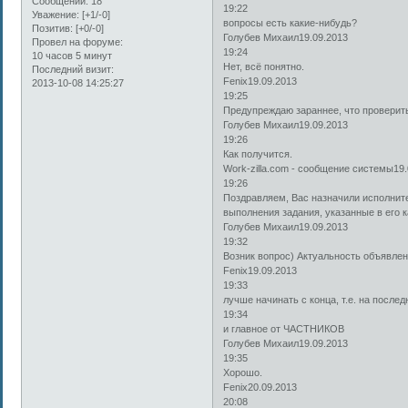
Сообщений:
18
19:22
Уважение:
[+1/-0]
вопросы есть какие-нибудь?
Позитив:
[+0/-0]
Голубев Михаил19.09.2013
Провел на форуме:
19:24
10 часов 5 минут
Нет, всё понятно.
Последний визит:
Fenix19.09.2013
2013-10-08 14:25:27
19:25
Предупреждаю зараннее, что проверить
Голубев Михаил19.09.2013
19:26
Как получится.
Work-zilla.com - сообщение системы19.
19:26
Поздравляем, Вас назначили исполнит
выполнения задания, указанные в его 
Голубев Михаил19.09.2013
19:32
Возник вопрос) Актуальность объявлени
Fenix19.09.2013
19:33
лучше начинать с конца, т.е. на после
19:34
и главное от ЧАСТНИКОВ
Голубев Михаил19.09.2013
19:35
Хорошо.
Fenix20.09.2013
20:08