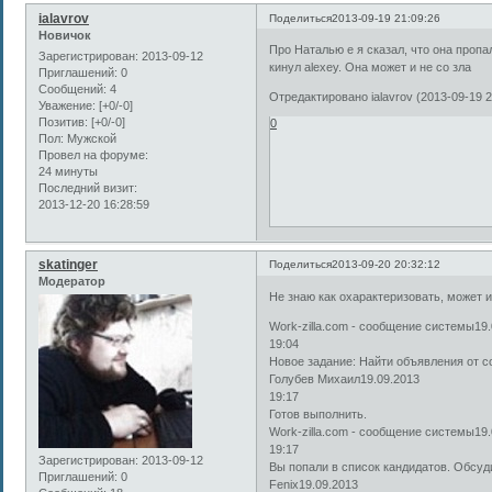
ialavrov
Поделиться
2013-09-19 21:09:26
Новичок
Про Наталью е я сказал, что она пропал
Зарегистрирован
: 2013-09-12
кинул alexey. Она может и не со зла
Приглашений:
0
Сообщений:
4
Отредактировано ialavrov (2013-09-19 2
Уважение:
[+0/-0]
Позитив:
[+0/-0]
0
Пол:
Мужской
Провел на форуме:
24 минуты
Последний визит:
2013-12-20 16:28:59
skatinger
Поделиться
2013-09-20 20:32:12
Модератор
Не знаю как охарактеризовать, может и 
Work-zilla.com - сообщение системы19.
19:04
Новое задание: Найти объявления от с
Голубев Михаил19.09.2013
19:17
Готов выполнить.
Work-zilla.com - сообщение системы19.
19:17
Зарегистрирован
: 2013-09-12
Вы попали в список кандидатов. Обсуд
Приглашений:
0
Fenix19.09.2013