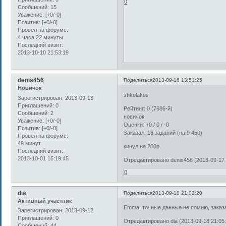
0
Сообщений:
15
Уважение:
[+0/-0]
Позитив:
[+0/-0]
Провел на форуме:
4 часа 22 минуты
Последний визит:
2013-10-10 21:53:19
denis456
Поделиться
2013-09-16 13:51:25
Новичок
shkolakos
Зарегистрирован
: 2013-09-13
Приглашений:
0
Рейтинг: 0 (7686-й)
Сообщений:
2
новичок
Уважение:
[+0/-0]
Оценки: +0 / 0 / -0
Позитив:
[+0/-0]
Заказал: 16 заданий (на 9 450)
Провел на форуме:
49 минут
кинул на 200р
Последний визит:
2013-10-01 15:19:45
Отредактировано denis456 (2013-09-17 
0
dia
Поделиться
2013-09-18 21:02:20
Активный участник
Emma, точные данные не помню, заказа
Зарегистрирован
: 2013-09-12
Приглашений:
0
Отредактировано dia (2013-09-18 21:05:
Сообщений:
44