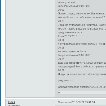
какие успехи?
Голубев Михаил20.09.2013
20:09
Приветствую, заканчиваю. Извиняюсь з
Work-zilla.com - сообщение системы20.
20:10
Задание отправлено в Арбитраж. Заказ
комментарий:"Задание не выполнено, р
предложение в чате.
Fenix20.09.2013
20:11
я отправила в арбитраж, потому что от
20:11
не знаю, даже как быть
Голубев Михаил20.09.2013
20:14
Ещё раз здравствуйте, какая реакция 
информацией. Могу сейчас отправить 
20:22
Я жду Вашего решения. Мне продолжат
результат -1
Отредактировано skatinger (2013-09-20 
0
Бест
Поделиться
2013-09-21 09:31:53
Участник