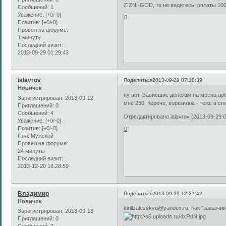
ZIZNI-GOD, то не видитесь, оплаты 10
Сообщений:
1
Уважение:
[+0/-0]
0
Позитив:
[+0/-0]
Провел на форуме:
1 минуту
Последний визит:
2013-09-29 01:29:43
ialavrov
Поделиться
2013-09-29 07:18:39
Новичок
ну вот. Зависшие денежки на месяц арб
Зарегистрирован
: 2013-09-12
мне 250. Короче, воркзилла - тоже в списк
Приглашений:
0
Сообщений:
4
Отредактировано ialavrov (2013-09-29 0
Уважение:
[+0/-0]
Позитив:
[+0/-0]
0
Пол:
Мужской
Провел на форуме:
24 минуты
Последний визит:
2013-12-20 16:28:59
Владимир
Поделиться
2013-09-29 12:27:42
Новичок
kirillzalesskyu@yandex.ru. Как "заказчи
Зарегистрирован
: 2013-09-13
Приглашений:
0
Сообщений:
7