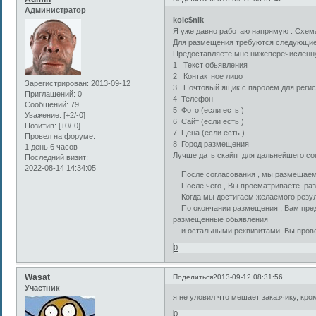
Администратор
kole$nik
Я уже давно работаю напрямую . Схем
Для размещения требуются следующие
Предоставляете мне нижеперечисленн
1 Текст обьявления
2 Контактное лицо
Зарегистрирован
: 2013-09-12
3 Почтовый ящик с паролем для регис
Приглашений:
0
4 Телефон
Сообщений:
79
5 Фото (если есть )
Уважение:
[+2/-0]
6 Сайт (если есть )
Позитив:
[+0/-0]
7 Цена (если есть )
Провел на форуме:
8 Город размещения
1 день 6 часов
Лучше дать скайп для дальнейшего сог
Последний визит:
2022-08-14 14:34:05
После согласования , мы размещаем 
После чего , Вы просматриваете раз
Когда мы достигаем желаемого резуль
По окончании размещения , Вам предо
размещённые обьявления
и остальными реквизитами. Вы провер
0
Wasat
Поделиться
2013-09-12 08:31:56
Участник
я не уловил что мешает заказчику, кро
0