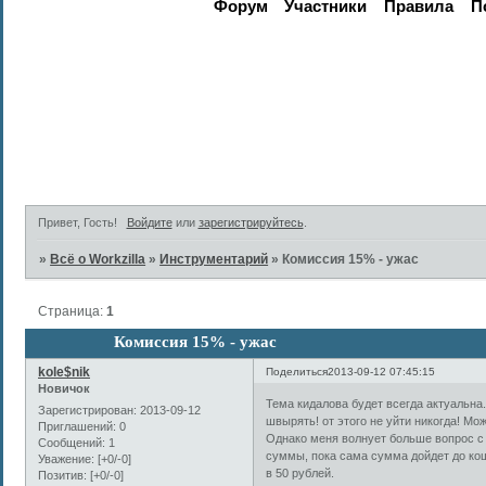
Форум
Участники
Правила
П
Активные те
Привет, Гость!
Войдите
или
зарегистрируйтесь
.
»
Всё о Workzilla
»
Инструментарий
»
Комиссия 15% - ужас
Страница:
1
Комиссия 15% - ужас
kole$nik
Поделиться
2013-09-12 07:45:15
Новичок
Тема кидалова будет всегда актуальна. 
Зарегистрирован
: 2013-09-12
швырять! от этого не уйти никогда! Мож
Приглашений:
0
Однако меня волнует больше вопрос с 
Сообщений:
1
суммы, пока сама сумма дойдет до кош
Уважение:
[+0/-0]
в 50 рублей.
Позитив:
[+0/-0]