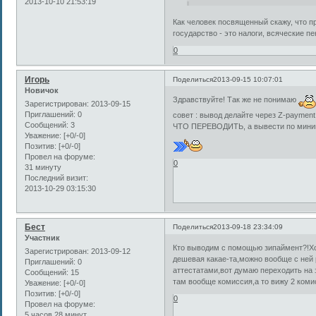
2013-10-10 21:53:19
Как человек посвященный скажу, что п
государство - это налоги, всяческие пе
0
Игорь
Поделиться
2013-09-15 10:07:01
Новичок
Здравствуйте! Так же не понимаю
Зарегистрирован
: 2013-09-15
Приглашений:
0
совет : вывод делайте через Z-paymen
Сообщений:
3
ЧТО ПЕРЕВОДИТЬ, а вывести по минима
Уважение:
[+0/-0]
Позитив:
[+0/-0]
Провел на форуме:
0
31 минуту
Последний визит:
2013-10-29 03:15:30
Бест
Поделиться
2013-09-18 23:34:09
Участник
Кто выводим с помощью зипаймент?!Хот
Зарегистрирован
: 2013-09-12
дешевая какае-та,можно вообще с ней
Приглашений:
0
аттестатами,вот думаю переходить на з
Сообщений:
15
там вообще комиссия,а то вижу 2 комисс
Уважение:
[+0/-0]
Позитив:
[+0/-0]
0
Провел на форуме:
5 часов 28 минут