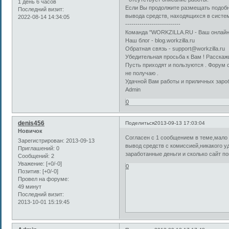
1 день 6 часов
Если Вы продолжите размещать подобн
Последний визит:
вывода средств, находящихся в систе
2022-08-14 14:34:05
---------------------------
Команда "WORKZILLA.RU - Ваш онлай
Наш блог - blog.workzilla.ru
Обратная связь - support@workzilla.ru
Убедительная просьба к Вам ! Расскажи
Пусть приходят и пользуются . Форум с
не получаю .
Удачной Вам работы и приличных зароб
Admin
0
denis456
Поделиться
2013-09-13 17:03:04
Новичок
Согласен с 1 сообщением в теме,мало т
Зарегистрирован
: 2013-09-13
вывод средств с комиссией,никакого у
Приглашений:
0
заработанные деньги и сколько сайт п
Сообщений:
2
Уважение:
[+0/-0]
0
Позитив:
[+0/-0]
Провел на форуме:
49 минут
Последний визит:
2013-10-01 15:19:45