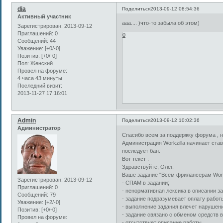
dia
Поделиться
2013-09-12 08:54:36
Активный участник
ааа.... )что-то забыла об этом)
Зарегистрирован
: 2013-09-12
Приглашений:
0
0
Сообщений:
44
Уважение:
[+0/-0]
Позитив:
[+0/-0]
Пол:
Женский
Провел на форуме:
4 часа 43 минуты
Последний визит:
2013-11-27 17:16:01
Admin
Поделиться
2013-09-12 10:02:36
Администратор
Спасибо всем за поддержку форума , 
Администрация Workzilla начинает став
последует бан.
Вот текст :
Здравствуйте, Олег.
Ваше задание "Всем фрилансерам Workz
Зарегистрирован
: 2013-09-12
- СПАМ в задании;
Приглашений:
0
- ненормативная лексика в описании з
Сообщений:
79
- задание подразумевает оплату работ
Уважение:
[+2/-0]
- выполнение задания влечет нарушен
Позитив:
[+0/-0]
- задание связано с обменом средств 
Провел на форуме:
- отсутствует описание работы.