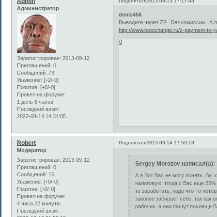
Admin
Поделиться
2013-09-13 17:17:48
Администратор
denis456
Выводите через ZP . Без комиссии . А
http://www.bestchange.ru/z-payment-to-
0
Зарегистрирован
: 2013-09-12
Приглашений:
0
Сообщений:
79
Уважение:
[+2/-0]
Позитив:
[+0/-0]
Провел на форуме:
1 день 6 часов
Последний визит:
2022-08-14 14:34:05
Robert
Поделиться
2013-09-14 17:53:13
Модератор
Зарегистрирован
: 2013-09-12
Sergey Morozov написал(а):
Приглашений:
0
Сообщений:
15
А я Вот Вас не могу понять, Вы 
Уважение:
[+0/-0]
налоговую, тогда с Вас еще 25% 
Позитив:
[+0/-0]
то заработать, надо что-то поте
Провел на форуме:
законно забирает себе, так как 
4 часа 22 минуты
рабочих, а они пашут похлеще В
Последний визит: