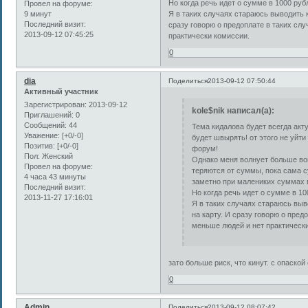
Но когда речь идет о сумме в 1000 руб
Провел на форуме:
9 минут
Я в таких случаях стараюсь выводить 
Последний визит:
сразу говорю о предоплате в таких слу
2013-09-12 07:45:25
практически комиссии.
0
dia
Поделиться
2013-09-12 07:50:44
Активный участник
Зарегистрирован
: 2013-09-12
kole$nik написал(а):
Приглашений:
0
Сообщений:
44
Тема кидалова будет всегда акту
Уважение:
[+0/-0]
будет швырять! от этого не уйти 
Позитив:
[+0/-0]
форум!
Пол:
Женский
Однако меня волнует больше во
Провел на форуме:
теряются от суммы, пока сама с
4 часа 43 минуты
заметно при малениких суммах в
Последний визит:
Но когда речь идет о сумме в 10
2013-11-27 17:16:01
Я в таких случаях стараюсь выв
на карту. И сразу говорю о пред
меньше людей и нет практическ
зато больше риск, что кинут. с опаско
0
Admin
Поделиться
2013-09-12 08:07:42