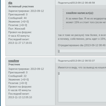
dia
Поделиться
2013-09-12 08:48:58
Активный участник
Зарегистрирован
: 2013-09-12
swallow написал(а):
Приглашений:
0
Сообщений:
44
А за ними бан. Я не из модерато
Уважение:
[+0/-0]
может 15% и стоит того (если не
Позитив:
[+0/-0]
Пол:
Женский
Провел на форуме:
так я тоже не рискую) тем более, я все
4 часа 43 минуты
и почему, собственно, речь идет о 15%
Последний визит:
2013-11-27 17:16:01
Отредактировано dia (2013-09-12 08:49:
0
swallow
Поделиться
2013-09-12 08:53:37
Участник
Имеется в виду, что за вывод на коше
Зарегистрирован
: 2013-09-12
Приглашений:
0
0
Сообщений:
22
Уважение:
[+0/-0]
Позитив:
[+0/-0]
Провел на форуме:
6 часов 43 минуты
Последний визит:
2013-11-13 12:05:10