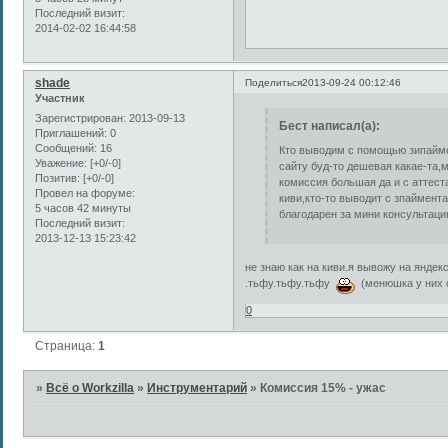
Последний визит:
2014-02-02 16:44:58
shade
Поделиться
2013-09-24 00:12:46
Участник
Зарегистрирован
: 2013-09-13
Бест написал(а):
Приглашений:
0
Сообщений:
16
Кто выводим с помощью зипаймен
Уважение:
[+0/-0]
сайту буд-то дешевая какае-та,
Позитив:
[+0/-0]
комиссия большая да и с аттест
Провел на форуме:
киви,кто-то выводит с зпаймента
5 часов 42 минуты
благодарен за мини консультацию.
Последний визит:
2013-12-13 15:23:42
не знаю как на киви.я вывожу на яндек
.тьфу.тьфу.тьфу
(менюшка у них с
0
Страница:
1
»
Всё о Workzilla
»
Инструментарий
»
Комиссия 15% - ужас