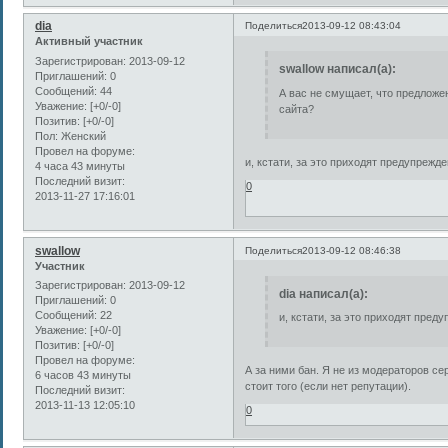
dia
Поделиться
2013-09-12 08:43:04
Активный участник
Зарегистрирован
: 2013-09-12
swallow написал(а):
Приглашений:
0
Сообщений:
44
А вас не смущает, что предложе
Уважение:
[+0/-0]
сайта?
Позитив:
[+0/-0]
Пол:
Женский
Провел на форуме:
и, кстати, за это приходят предупрежде
4 часа 43 минуты
Последний визит:
0
2013-11-27 17:16:01
swallow
Поделиться
2013-09-12 08:46:38
Участник
Зарегистрирован
: 2013-09-12
dia написал(а):
Приглашений:
0
Сообщений:
22
и, кстати, за это приходят пред
Уважение:
[+0/-0]
Позитив:
[+0/-0]
Провел на форуме:
А за ними бан. Я не из модераторов се
6 часов 43 минуты
стоит того (если нет репутации).
Последний визит:
2013-11-13 12:05:10
0