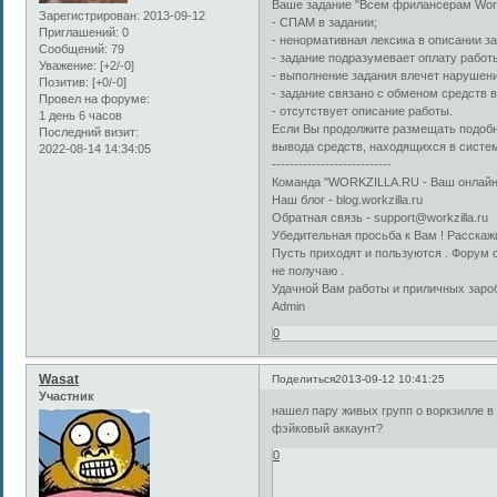
Ваше задание "Всем фрилансерам Workz
Зарегистрирован
: 2013-09-12
- СПАМ в задании;
Приглашений:
0
- ненормативная лексика в описании з
Сообщений:
79
- задание подразумевает оплату работ
Уважение:
[+2/-0]
- выполнение задания влечет нарушен
Позитив:
[+0/-0]
- задание связано с обменом средств 
Провел на форуме:
- отсутствует описание работы.
1 день 6 часов
Если Вы продолжите размещать подобн
Последний визит:
вывода средств, находящихся в систе
2022-08-14 14:34:05
---------------------------
Команда "WORKZILLA.RU - Ваш онлай
Наш блог - blog.workzilla.ru
Обратная связь - support@workzilla.ru
Убедительная просьба к Вам ! Расскажи
Пусть приходят и пользуются . Форум с
не получаю .
Удачной Вам работы и приличных зароб
Admin
0
Wasat
Поделиться
2013-09-12 10:41:25
Участник
нашел пару живых групп о воркзилле в
фэйковый аккаунт?
0