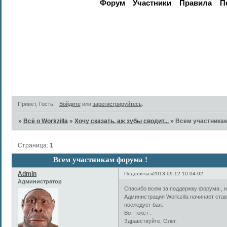
Форум
Участники
Правила
П
Активные те
Привет, Гость!
Войдите
или
зарегистрируйтесь
.
»
Всё о Workzilla
»
Хочу сказать, аж зубы сводит...
»
Всем участникам
Страница:
1
Всем участникам форума !
Admin
Поделиться
2013-09-12 10:04:02
Администратор
Спасибо всем за поддержку форума , 
Администрация Workzilla начинает став
последует бан.
Вот текст :
Здравствуйте, Олег.