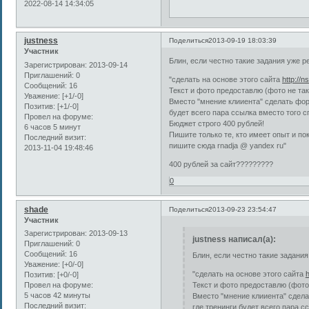
2022-08-14 14:34:05
justness
Поделиться
2013-09-19 18:03:39
Участник
Блин, если честно такие задания уже р
Зарегистрирован
: 2013-09-14
Приглашений:
0
"сделать на основе этого сайта
http://
Сообщений:
16
Текст и фото предоставлю (фото не так
Уважение:
[+1/-0]
Вместо "мнение клииента" сделать форм
Позитив:
[+1/-0]
будет всего пара ссылка вместо того с
Провел на форуме:
Бюджет строго 400 рублей!
6 часов 5 минут
Пишите только те, кто имеет опыт и п
Последний визит:
пишите сюда rnadja @ yandex ru"
2013-11-04 19:48:46
400 рублей за сайт?????????
0
shade
Поделиться
2013-09-23 23:54:47
Участник
Зарегистрирован
: 2013-09-13
justness написал(а):
Приглашений:
0
Сообщений:
16
Блин, если честно такие задания
Уважение:
[+0/-0]
"сделать на основе этого сайта
h
Позитив:
[+0/-0]
Текст и фото предоставлю (фото 
Провел на форуме:
5 часов 42 минуты
Вместо "мнение клииента" сдела
Последний визит:
где тренинги будет всего пара с