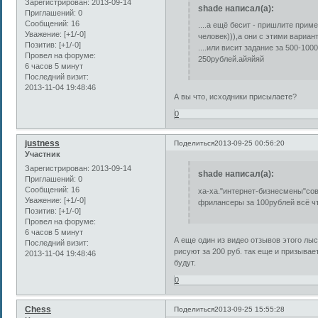
Зарегистрирован
: 2013-09-14
shade написал(а):
Приглашений:
0
Сообщений:
16
....а ещё бесит - пришлите при
Уважение:
[+1/-0]
человек))),а они с этими вариан
Позитив:
[+1/-0]
....или висит задание за 500-100
Провел на форуме:
250рублей.айяйяй
6 часов 5 минут
Последний визит:
2013-11-04 19:48:46
А вы что, исходники присылаете?
0
justness
Поделиться
2013-09-25 00:56:20
Участник
Зарегистрирован
: 2013-09-14
shade написал(а):
Приглашений:
0
Сообщений:
16
ха-ха."интернет-бизнесмены"сов
Уважение:
[+1/-0]
фрилансеры за 100рублей всё чт
Позитив:
[+1/-0]
Провел на форуме:
6 часов 5 минут
А еще один из видео отзывов этого лыс
Последний визит:
рисуют за 200 руб. так еще и призывае
2013-11-04 19:48:46
будут.
0
Chess
Поделиться
2013-09-25 15:55:28