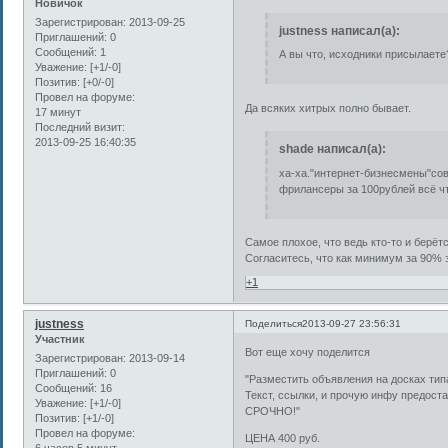
Новичок
Зарегистрирован
: 2013-09-25
justness написал(а):
Приглашений:
0
Сообщений:
1
А вы что, исходники присылаете
Уважение:
[+1/-0]
Позитив:
[+0/-0]
Провел на форуме:
Да всяких хитрых полно бывает.
17 минут
Последний визит:
2013-09-25 16:40:35
shade написал(а):
ха-ха."интернет-бизнесмены"сов
фрилансеры за 100рублей всё чт
Самое плохое, что ведь кто-то и берёт
Согласитесь, что как минимум за 90% з
+1
justness
Поделиться
2013-09-27 23:56:31
Участник
Вот еще хочу поделится
Зарегистрирован
: 2013-09-14
Приглашений:
0
"Разместить объявления на досках типа
Сообщений:
16
Текст, ссылки, и прочую инфу предост
Уважение:
[+1/-0]
СРОЧНО!"
Позитив:
[+1/-0]
Провел на форуме:
ЦЕНА 400 руб.