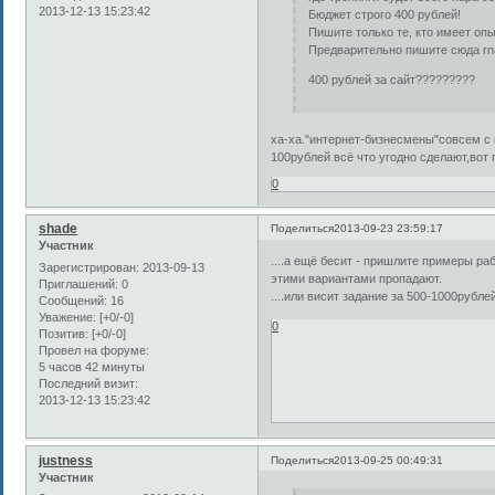
2013-12-13 15:23:42
Бюджет строго 400 рублей!
Пишите только те, кто имеет опы
Предварительно пишите сюда rna
400 рублей за сайт?????????
ха-ха."интернет-бизнесмены"совсем с 
100рублей всё что угодно сделают,вот 
0
shade
Поделиться
2013-09-23 23:59:17
Участник
....а ещё бесит - пришлите примеры ра
Зарегистрирован
: 2013-09-13
этими вариантами пропадают.
Приглашений:
0
....или висит задание за 500-1000рубл
Сообщений:
16
Уважение:
[+0/-0]
0
Позитив:
[+0/-0]
Провел на форуме:
5 часов 42 минуты
Последний визит:
2013-12-13 15:23:42
justness
Поделиться
2013-09-25 00:49:31
Участник