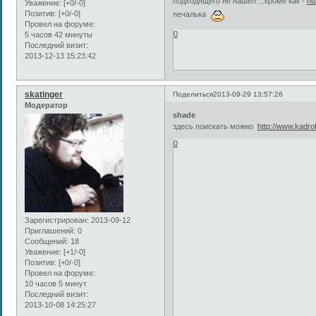
подходящего не нашёл ...кроме как -
ht
Уважение:
[+0/-0]
Позитив:
[+0/-0]
печалька
Провел на форуме:
0
5 часов 42 минуты
Последний визит:
2013-12-13 15:23:42
skatinger
Поделиться
2013-09-29 13:57:26
Модератор
shade
здесь поискать можно
http://www.kadro
0
Зарегистрирован
: 2013-09-12
Приглашений:
0
Сообщений:
18
Уважение:
[+1/-0]
Позитив:
[+0/-0]
Провел на форуме:
10 часов 5 минут
Последний визит:
2013-10-08 14:25:27