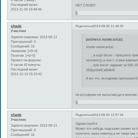
6 часов 5 минут
Последний визит:
НЕТ СЛОВ!!!
2013-11-04 19:48:46
0
shade
Поделиться
2013-09-29 12:48:33
Участник
Зарегистрирован
: 2013-09-13
justness написал(а):
Приглашений:
0
Сообщений:
16
shade написал(а):
Уважение:
[+0/-0]
....а ещё бесит - пришлите при
Позитив:
[+0/-0]
человек))),а они с этими вариан
Провел на форуме:
5 часов 42 минуты
....или висит задание за 500-10
Последний визит:
250рублей.айяйяй
2013-12-13 15:23:42
А вы что, исходники присылаете
не.исходники не высылаю,да и многим 
0
shade
Поделиться
2013-09-29 12:57:34
Участник
Здравствуйте.
Зарегистрирован
: 2013-09-13
Может кто нибудь подскажет,может ес
Приглашений:
0
получить заказ новичку,а не такие как -
Сообщений:
16