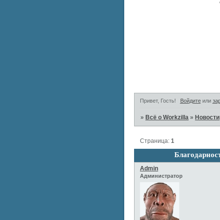
Привет, Гость!
Войдите
или
за
»
Всё о Workzilla
»
Новости
Страница:
1
Благодарност
Admin
Администратор