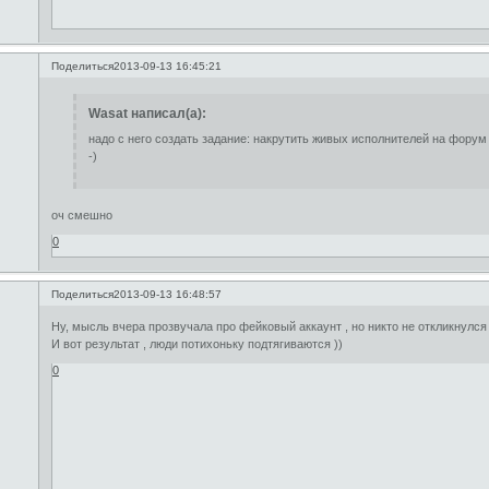
Поделиться
2013-09-13 16:45:21
Wasat написал(а):
надо с него создать задание: накрутить живых исполнителей на форум
-)
оч смешно
0
Поделиться
2013-09-13 16:48:57
Ну, мысль вчера прозвучала про фейковый аккаунт , но никто не откликнулся 
И вот результат , люди потихоньку подтягиваются ))
0