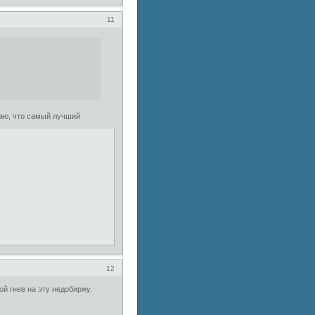
11
аю, что самый лучший
12
й гнев на эту недобиржу.