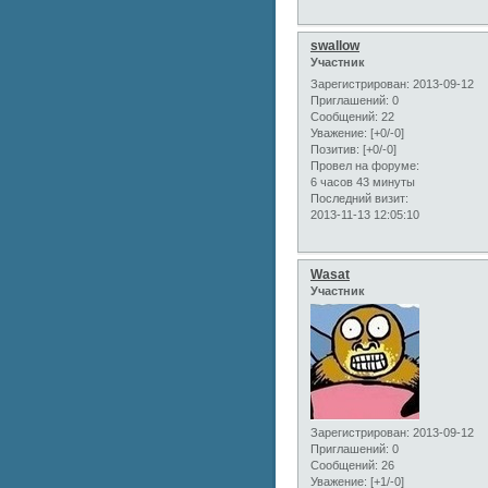
swallow
Участник
Зарегистрирован
: 2013-09-12
Приглашений:
0
Сообщений:
22
Уважение:
[+0/-0]
Позитив:
[+0/-0]
Провел на форуме:
6 часов 43 минуты
Последний визит:
2013-11-13 12:05:10
Wasat
Участник
Зарегистрирован
: 2013-09-12
Приглашений:
0
Сообщений:
26
Уважение:
[+1/-0]