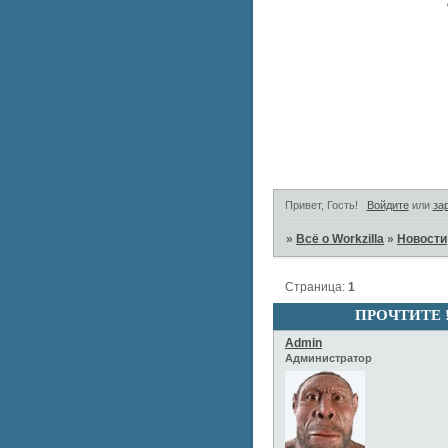
Привет, Гость!
Войдите
или
за
»
Всё о Workzilla
»
Новости
Страница:
1
ПРОЧТИТЕ 
Admin
Администратор