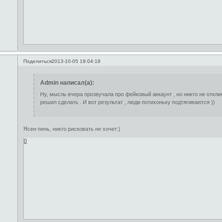
Поделиться
2013-10-05 19:04:18
Admin написал(а):
Ну, мысль вчера прозвучала про фейковый аккаунт , но никто не отклик
решил сделать . И вот результат , люди потихоньку подтягиваются ))
Ясен пень, никто рисковать не хочет:)
0