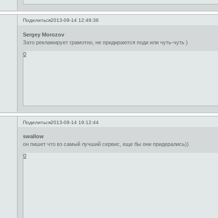
Поделиться
2013-09-14 12:49:36
Sergey Morozov
Зато рекламирует грамотно, не придираются поди или чуть-чуть )
0
Поделиться
2013-09-14 19:12:44
swallow
он пишет что вз самый лучший сервис, еще бы они придерались))
0