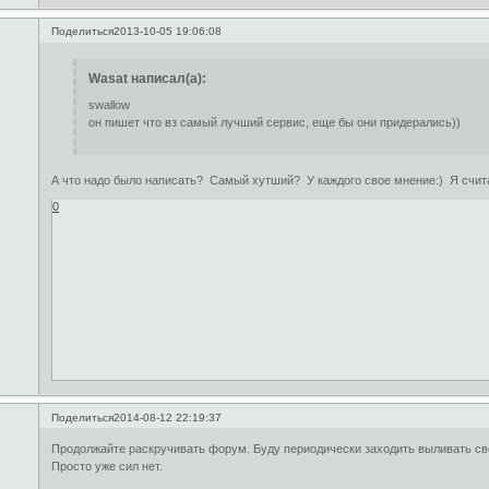
Поделиться
2013-10-05 19:06:08
Wasat написал(а):
swallow
он пишет что вз самый лучший сервис, еще бы они придерались))
А что надо было написать? Самый хутший? У каждого свое мнение:) Я счит
0
Поделиться
2014-08-12 22:19:37
Продолжайте раскручивать форум. Буду периодически заходить выливать сво
Просто уже сил нет.