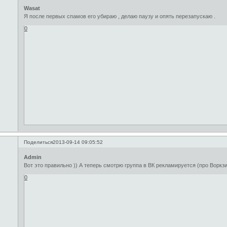
Wasat
Я после первых спамов его убираю , делаю паузу и опять перезапускаю .
0
Поделиться
2013-09-14 09:05:52
Admin
Вот это правильно )) А теперь смотрю группа в ВК рекламируется (про Воркзи
0