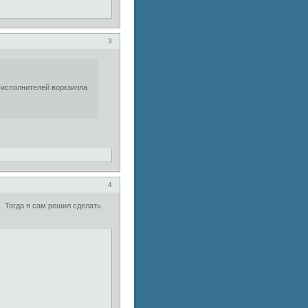
3
 исполнителей воркзилла
4
. Тогда я сам решил сделать .