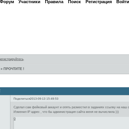
Форум
Участники
Правила
Поиск
Регистрация
Войт
Активные темы
регистрируйтесь
.
»
ПРОЧТИТЕ !
!
Поделиться
2013-09-13 15:49:53
Сделал сам фейковый аккаунт и опять разместил в заданиях ссылку на наш ф
Изменил IP адрес , что бы администрация сайта меня не вычислила )))
0