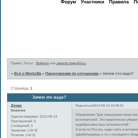
Форум
Участники
Правила
П
Активные те
Привет, Гость!
Войдите
или
зарегистрируйтесь
.
»
Всё о Workzilla
»
Предложения по улучшению
»
Зачем это надо?
Страница:
1
Зачем это надо?
Денис
Поделиться
2013-09-13 16:58:52
Новичок
Обновления-"Для повышения качества
Зарегистрирован
: 2013-09-13
исполнителей. Это практически убирае
Приглашений:
0
недобросовестных исполнителей."
Сообщений:
3
А если по Русски, надо слить в интерн
Уважение:
[+0/-0]
зарабатываешь и то с последнего ободр
Позитив:
[+0/-0]