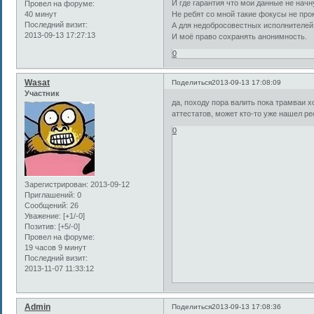
И где гарантия что мои данные не начн
Провел на форуме:
40 минут
Не ребят со мной такие фокусы не прок
Последний визит:
А для недобросовестных исполнителей 
2013-09-13 17:27:13
И моё право сохранять анонимность.
0
Wasat
Поделиться
2013-09-13 17:08:09
Участник
да, походу пора валить пока трамваи х
аттестатов, может кто-то уже нашел р
0
Зарегистрирован
: 2013-09-12
Приглашений:
0
Сообщений:
26
Уважение:
[+1/-0]
Позитив:
[+5/-0]
Провел на форуме:
19 часов 9 минут
Последний визит:
2013-11-07 11:33:12
Admin
Поделиться
2013-09-13 17:08:36