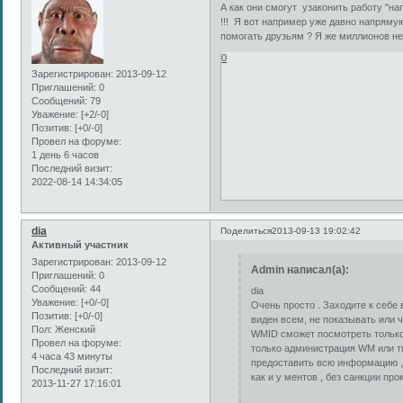
А как они смогут узаконить работу "на
!!! Я вот например уже давно напряму
помогать друзьям ? Я же миллионов не
0
Зарегистрирован
: 2013-09-12
Приглашений:
0
Сообщений:
79
Уважение:
[+2/-0]
Позитив:
[+0/-0]
Провел на форуме:
1 день 6 часов
Последний визит:
2022-08-14 14:34:05
dia
Поделиться
2013-09-13 19:02:42
Активный участник
Зарегистрирован
: 2013-09-12
Admin написал(а):
Приглашений:
0
Сообщений:
44
dia
Уважение:
[+0/-0]
Очень просто . Заходите к себе 
Позитив:
[+0/-0]
виден всем, не показывать или ч
Пол:
Женский
WMID сможет посмотреть только 
Провел на форуме:
только администрация WM или т
4 часа 43 минуты
предоставить всю информацию , 
Последний визит:
как и у ментов , без санкции проку
2013-11-27 17:16:01