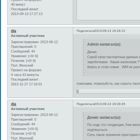
40 минут
Последний визит:
2013-09-13 17:27:13
dia
Поделиться
2013-09-13 18:28:12
Активный участник
Зарегистрирован
: 2013-09-12
Admin написал(а):
Приглашений:
0
Сообщений:
44
Денис
Уважение:
[+0/-0]
Скрой свои паспортные данные 
Позитив:
[+0/-0]
зароботками . Какая налоговая 
Пол:
Женский
боюсь в этом плане . WM не раз
Провел на форуме:
4 часа 43 минуты
Последний визит:
пожскажи, пожалуйста, как скрыть пас
2013-11-27 17:16:01
0
dia
Поделиться
2013-09-13 18:29:45
Активный участник
Зарегистрирован
: 2013-09-12
Денис написал(а):
Приглашений:
0
Сообщений:
44
По ходу это тенденция, free-lanc
Уважение:
[+0/-0]
подтянуться.
Позитив:
[+0/-0]
Сеть такое огромное пространств
Пол:
Женский