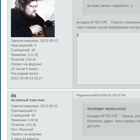
не вижу ничего подобного...(
вкладка АТТЕСТАТ Панель управлени
чеки справа о всей информации котору
0
Зарегистрирован
: 2013-09-12
Приглашений:
0
Сообщений:
18
Уважение:
[+1/-0]
Позитив:
[+0/-0]
Провел на форуме:
10 часов 5 минут
Последний визит:
2013-10-08 14:25:27
dia
Поделиться
2013-09-13 19:17:34
Активный участник
Зарегистрирован
: 2013-09-12
skatinger написал(а):
Приглашений:
0
Сообщений:
44
вкладка АТТЕСТАТ Панель упр
Уважение:
[+0/-0]
Изменить адрес чеки справа о в
Позитив:
[+0/-0]
доступе.
Пол:
Женский
Провел на форуме:
4 часа 43 минуты