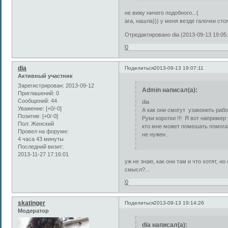
не вижу ничего подобного...(
ага, нашла))) у меня везде галочки сто
Отредактировано dia (2013-09-13 19:05:
0
dia
Поделиться
2013-09-13 19:07:11
Активный участник
Зарегистрирован
: 2013-09-12
Admin написал(а):
Приглашений:
0
Сообщений:
44
dia
Уважение:
[+0/-0]
А как они смогут узаконить рабо
Позитив:
[+0/-0]
Руки коротки !!! Я вот наприме
Пол:
Женский
кто мне может помешать помога
Провел на форуме:
не нужен .
4 часа 43 минуты
Последний визит:
2013-11-27 17:16:01
уж не знаю, как они там и что хотят, н
смысл?...
0
skatinger
Поделиться
2013-09-13 19:14:26
Модератор
dia написал(а):