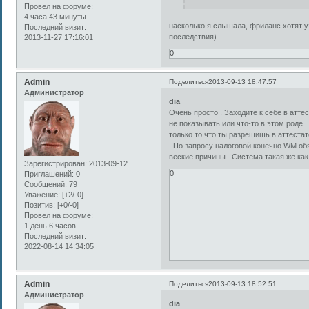
Провел на форуме:
4 часа 43 минуты
насколько я слышала, фриланс хотят уз
Последний визит:
последствия)
2013-11-27 17:16:01
0
Admin
Поделиться
2013-09-13 18:47:57
Администратор
dia
Очень просто . Заходите к себе в атте
не показывать или что-то в этом роде
только то что ты разрешишь в аттеста
. По запросу налоговой конечно WM об
веские причины . Система такая же как и
Зарегистрирован
: 2013-09-12
0
Приглашений:
0
Сообщений:
79
Уважение:
[+2/-0]
Позитив:
[+0/-0]
Провел на форуме:
1 день 6 часов
Последний визит:
2022-08-14 14:34:05
Admin
Поделиться
2013-09-13 18:52:51
Администратор
dia