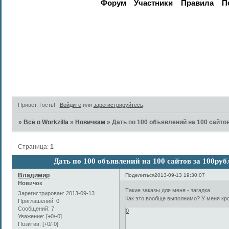
Форум
Участники
Правила
П
Активные те
Привет, Гость!
Войдите
или
зарегистрируйтесь
.
»
Всё о Workzilla
»
Новичкам
»
Дать по 100 объявлений на 100 сайтов
Страница:
1
Дать по 100 объявлений на 100 сайтов за 100ру
Владимир
Поделиться
2013-09-13 19:30:07
Новичок
Такие заказы для меня - загадка.
Зарегистрирован
: 2013-09-13
Как это вообще выполнимо? У меня кром
Приглашений:
0
Сообщений:
7
0
Уважение:
[+0/-0]
Позитив:
[+0/-0]