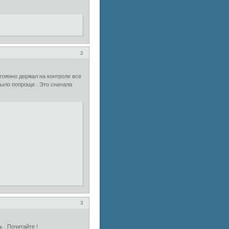
2
стоянно держал на контроле все
 было попроще . Это сначала
3
 . Почитайте !