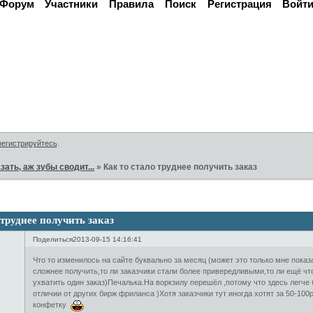
Форум
Участники
Правила
Поиск
Регистрация
Войт
Активные темы
регистрируйтесь
.
зать, аж зубы сводит...
»
Как то стало труднее получить заказ
 труднее получить заказ
Поделиться
2013-09-15 14:16:41
Что то изменилось на сайте буквально за месяц (может это только мне показа
сложнее получить,то ли заказчики стали более привередливыми,то ли ещё что
ухватить один заказ)Печалька.На воркзилу перешёл ,потому что здесь легче 
отличии от других бирж фриланса )Хотя заказчики тут иногда хотят за 50-10
конфетку