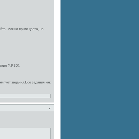
йта. Можно яркие цвета, но
ния (*.PSD).
ампует задания.Все задания как
7