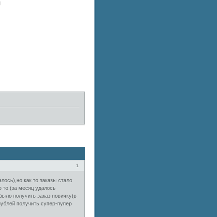
и
1
лось),но как то заказы стало
 то.(за месяц удалось
было получить заказ новичку(в
0рублей получить супер-пупер