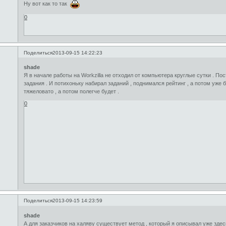
Ну вот как то так
0
Поделиться
2013-09-15 14:22:23
shade
Я в начале работы на Workzilla не отходил от компьютера круглые сутки . По
задания . И потихоньку набирал заданий , поднимался рейтинг , а потом уже
тяжеловато , а потом полегче будет .
0
Поделиться
2013-09-15 14:23:59
shade
А для заказчиков на халяву существует метод , который я описывал уже здесь