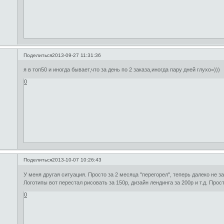
Поделиться
2013-09-27 11:31:36
я в топ50 и иногда бывает,что за день по 2 заказа,иногда пару дней глухо=)))
0
Поделиться
2013-10-07 10:26:43
У меня другая ситуация. Просто за 2 месяца "перегорел", теперь далеко не за
Логотипы вот перестал рисовать за 150р, дизайн лендинга за 200р и т.д. Прос
0