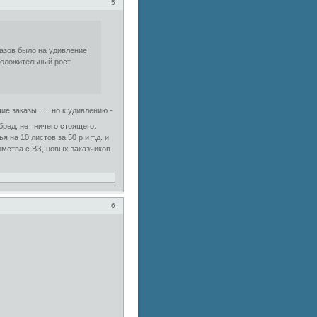
5
аказов было на удивление
положительный рост
 заказы...... но к удивлению -
 бред, нет ничего стоящего.
 на 10 листов за 50 р и т.д. и
омства с ВЗ, новых заказчиков
6