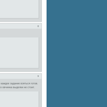
8
9
 каждое задание взяться готов.
то овчинка выделки не стоит.