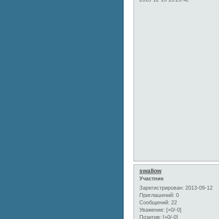
swallow
Участник
Зарегистрирован
: 2013-09-12
Приглашений:
0
Сообщений:
22
Уважение:
[+0/-0]
Позитив:
[+0/-0]