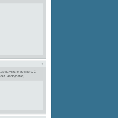
4
было на удивление много. С
рост наблюдается)