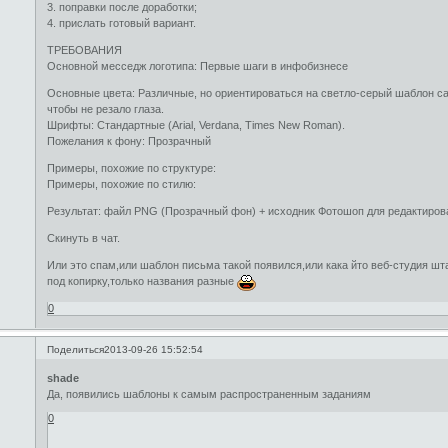
3. поправки после доработки;
4. прислать готовый вариант.
ТРЕБОВАНИЯ
Основной месседж логотипа: Первые шаги в инфобизнесе
Основные цвета: Различные, но ориентироваться на светло-серый шаблон са
чтобы не резало глаза.
Шрифты: Стандартные (Arial, Verdana, Times New Roman).
Пожелания к фону: Прозрачный
Примеры, похожие по структуре:
Примеры, похожие по стилю:
Результат: файл PNG (Прозрачный фон) + исходник Фотошоп для редактирова
Скинуть в чат.
Или это спам,или шаблон письма такой появился,или кака йто веб-студия шт
под копирку,только названия разные
0
Поделиться
2013-09-26 15:52:54
shade
Да, появились шаблоны к самым распространенным заданиям
0