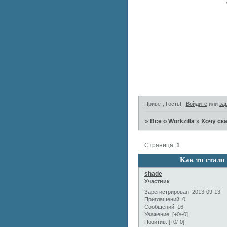
Привет, Гость!
Войдите
или
за
»
Всё о Workzilla
»
Хочу ска
Страница:
1
Как то стало
shade
Участник
Зарегистрирован
: 2013-09-13
Приглашений:
0
Сообщений:
16
Уважение:
[+0/-0]
Позитив:
[+0/-0]