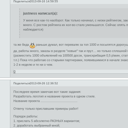
Поделиться
2013-09-16 14:59:55
justness написал(а):
У меня все как-то наоборот. Как только начинал, с низки рейтингом, з
много. С ростом рейтинга их кол-во стало уменьшатся. Сейчас опять 
наблюдается)
та же беда
раньше думал, вот перевалю за топ 1000 и посыпятся дорогущие
да, работы много, заказы в разделе "новые" так и прут.... но только сплошной
(разместить 1000 объявлений на 100500 досок, транскрибация 0,5 р\мин, статья
т.п.) Пока что работаю со старыми партнерами, появившимися в начале знак
1-2 в неделю и те ни о чем.
0
Поделиться
2013-09-26 12:36:52
Последнее время замечаю вот такие задания:
Разработать логотип и название проекта в одном стиле.
Название проекта ...........................................
Отвечу только приславшим примеры работ!
Порядок работы:
1. прислать 5 абсолютно РАЗНЫХ вариантов;
2. доработать выбранный мной;