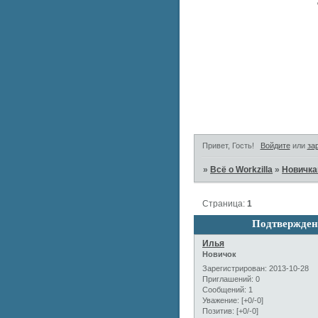
Привет, Гость!
Войдите
или
за
»
Всё о Workzilla
»
Новичк
Страница:
1
Подтвержден
Илья
Новичок
Зарегистрирован
: 2013-10-28
Приглашений:
0
Сообщений:
1
Уважение:
[+0/-0]
Позитив:
[+0/-0]