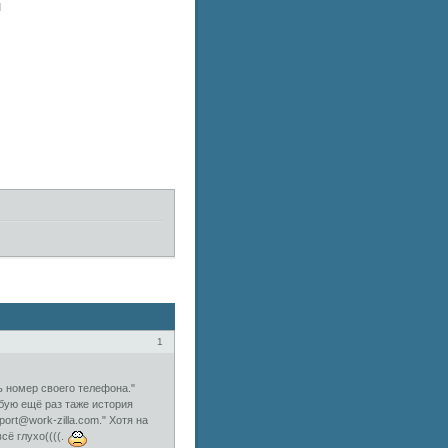
и
1
 номер своего телефона."
бую ещё раз таже история
ort@work-zilla.com." Хотя на
сё глухо((((.