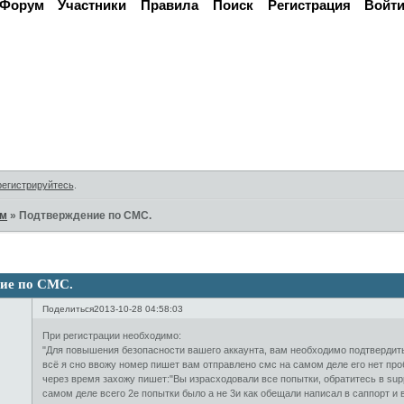
Форум
Участники
Правила
Поиск
Регистрация
Войт
Активные темы
регистрируйтесь
.
ам
»
Подтверждение по СМС.
ие по СМС.
Поделиться
2013-10-28 04:58:03
При регистрации необходимо:
"Для повышения безопасности вашего аккаунта, вам необходимо подтвердить
всё я сно ввожу номер пишет вам отправлено смс на самом деле его нет про
через время захожу пишет:"Вы израсходовали все попытки, обратитесь в supp
самом деле всего 2е попытки было а не 3и как обещали написал в саппорт и в