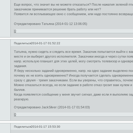
Еще вопрос, что значит вы не можете отказаться? После нажатия зеленой пти
заказчиком принимается решение брать работу или нет?
Появится ли всплывающее окно с сообщением, или надо постоянно возвращ
Отредактировано Татьяна (2014-01-12 13:06:05)
0
Поделиться
2014-01-17 01:52:22
Татьяна, нужно сидеть и следить все время. Заказчик попытается выйти с вам
месте и он выберет другого исполнителя. Заказчики иногда и через сутки поя
напр. использую планшет для этих целей, могу смотреть телевизор и однов
задания.
Я беру несколько заданий одновременно, напр. на одно задание выделено пол
почему их не взять одновременно? Иногда получается сделать одновременно
сразу с двумя - тремя заказчиками. Если вы уверены, что справитесь, поче
Можно отказаться всегда, но если задание в работе отказ грозит вам нулем и
баллов.
Когда появляется сообщение у меня звучит сигнал, даже если я выполняю зад
реагирую.
Отредактировано JackSilver (2014-01-17 01:54:03)
0
Поделиться
2014-01-17 15:53:30