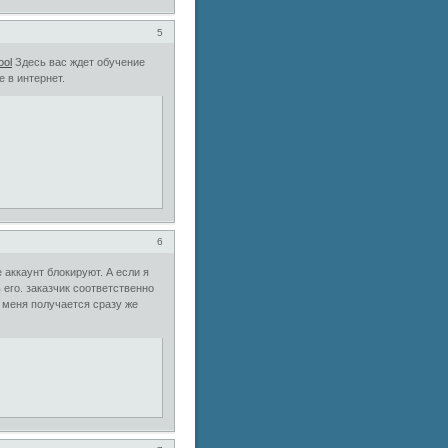
5
ool
Здесь вас ждет обучение
 в интернет.
6
 аккаунт блокируют. А если я
 его. заказчик соответственно
и меня получается сразу же