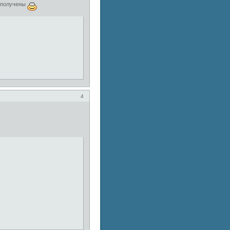
и получены
4