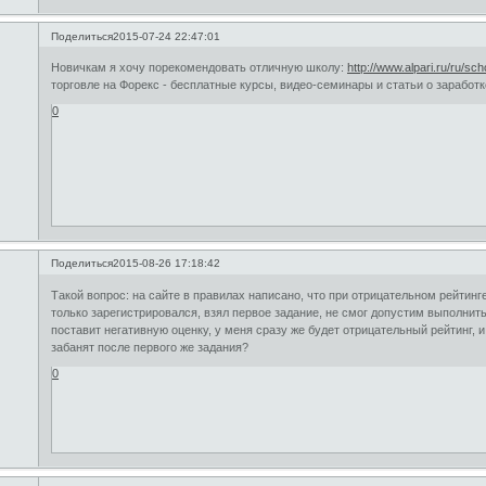
Поделиться
2015-07-24 22:47:01
Новичкам я хочу порекомендовать отличную школу:
http://www.alpari.ru/ru/sch
торговле на Форекс - бесплатные курсы, видео-семинары и статьи о заработке
0
Поделиться
2015-08-26 17:18:42
Такой вопрос: на сайте в правилах написано, что при отрицательном рейтинге
только зарегистрировался, взял первое задание, не смог допустим выполнить
поставит негативную оценку, у меня сразу же будет отрицательный рейтинг, 
забанят после первого же задания?
0