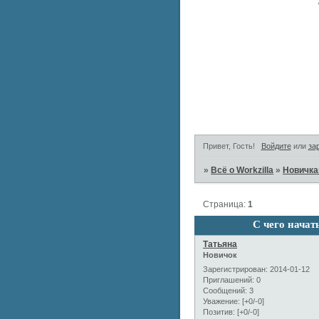
Привет, Гость!
Войдите
или
за
»
Всё о Workzilla
»
Новичк
Страница:
1
С чего начат
Татьяна
Новичок
Зарегистрирован
: 2014-01-12
Приглашений:
0
Сообщений:
3
Уважение:
[+0/-0]
Позитив:
[+0/-0]