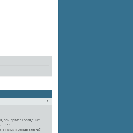
и
1
ом, вам придет сообщение"
ать???
ть поиск и делать заявки?