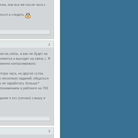
чки, или все же после чата с
аться и следить
2
и на связь, а вас не будет на
вляются и выходят на связь ). Я
ременно контролировать
тора часа, но другое сутки,
 несколько заданий, общаться
му не заработать больше?
 понижением в рейтинге на 700
ание я его (сигнал) слышу и
3