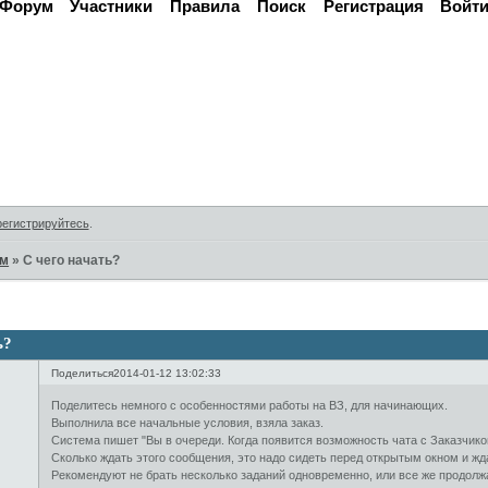
Форум
Участники
Правила
Поиск
Регистрация
Войт
Активные темы
регистрируйтесь
.
ам
»
С чего начать?
ь?
Поделиться
2014-01-12 13:02:33
Поделитесь немного с особенностями работы на ВЗ, для начинающих.
Выполнила все начальные условия, взяла заказ.
Система пишет "Вы в очереди. Когда появится возможность чата с Заказчик
Сколько ждать этого сообщения, это надо сидеть перед открытым окном и жд
Рекомендуют не брать несколько заданий одновременно, или все же продолжа