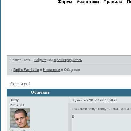
Форум
Участники
Правила
П
Активные те
Привет, Гость!
Войдите
или
зарегистрируйтесь
.
»
Всё о Workzilla
»
Новичкам
»
Общение
Страница:
1
Общение
Juriy
Поделиться
2015-12-08 13:29:23
Новичок
Заказчики пишут скинуть в чат. Где на 
0