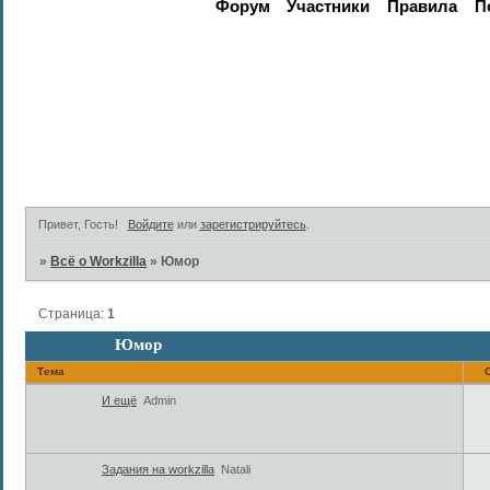
Форум
Участники
Правила
П
Активные те
Привет, Гость!
Войдите
или
зарегистрируйтесь
.
»
Всё о Workzilla
»
Юмор
Страница:
1
Юмор
Тема
И ещё
Admin
Задания на workzilla
Natali