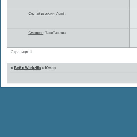
Случай из жизни
Admin
Смешное
ТаняТанюша
Страница:
1
»
Всё о Workzilla
»
Юмор