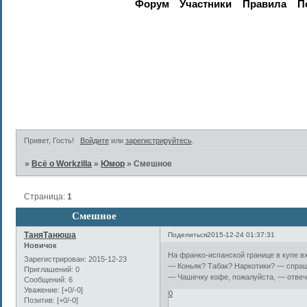
Форум
Участники
Правила
П
Активные те
Привет, Гость!
Войдите
или
зарегистрируйтесь
.
»
Всё о Workzilla
»
Юмор
»
Смешное
Страница:
1
Смешное
ТаняТанюша
Поделиться
2015-12-24 01:37:31
Новичок
На франко-испанской границе в купе в
Зарегистрирован
: 2015-12-23
— Коньяк? Табак? Наркотики? — спраш
Приглашений:
0
— Чашечку кофе, пожалуйста, — отвеч
Сообщений:
6
Уважение:
[+0/-0]
0
Позитив:
[+0/-0]