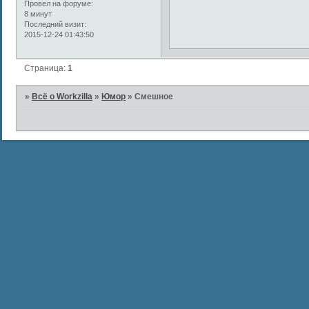
Провел на форуме:
8 минут
Последний визит:
2015-12-24 01:43:50
Страница:
1
»
Всё о Workzilla
»
Юмор
»
Смешное