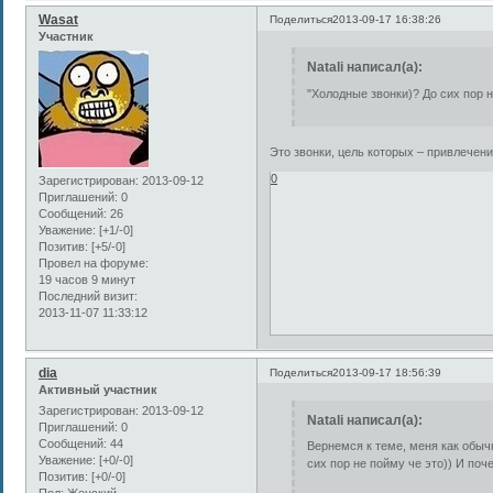
Wasat
Поделиться
2013-09-17 16:38:26
Участник
Natali написал(а):
"Холодные звонки)? До сих пор н
Это звонки, цель которых – привлечени
0
Зарегистрирован
: 2013-09-12
Приглашений:
0
Сообщений:
26
Уважение:
[+1/-0]
Позитив:
[+5/-0]
Провел на форуме:
19 часов 9 минут
Последний визит:
2013-11-07 11:33:12
dia
Поделиться
2013-09-17 18:56:39
Активный участник
Зарегистрирован
: 2013-09-12
Natali написал(а):
Приглашений:
0
Сообщений:
44
Вернемся к теме, меня как обычн
Уважение:
[+0/-0]
сих пор не пойму че это)) И поч
Позитив:
[+0/-0]