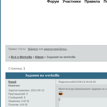
Форум
Участники
Правила
П
Активные те
Привет, Гость!
Войдите
или
зарегистрируйтесь
.
»
Всё о Workzilla
»
Юмор
»
Задания на workzilla
Страница:
1
Задания на workzilla
Natali
Поделиться
2013-09-13 16:24:20
Новичок
Меня всегда прикалывало задание на э
Зарегистрирован
: 2013-09-13
Приглашений:
0
Сообщений:
8
0
Уважение:
[+0/-0]
Позитив:
[+0/-0]