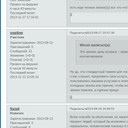
Пол:
Женский
Провел на форуме:
есть еще теплые звонки)))) вот это что?
4 часа 43 минуты
Последний визит:
0
2013-11-27 17:16:01
swallow
Поделиться
2013-09-17 20:07:30
Участник
Зарегистрирован
: 2013-09-12
Wasat написал(а):
Приглашений:
0
Сообщений:
22
Это звонки, цель которых – прив
Уважение:
[+0/-0]
контактировали.
Позитив:
[+0/-0]
Провел на форуме:
6 часов 43 минуты
Ну да, это стандартный термин для тех
Последний визит:
о вас слышит, предложить свои услуги,
2013-11-13 12:05:10
пользовались вашими услугами и лояль
холодные звонки или горячие, чтобы и
звонки тяжелее, а горячие проще.
0
Natali
Поделиться
2013-09-18 16:06:51
Новичок
Всем спасибо за объяснения, но заказ
Зарегистрирован
: 2013-09-13
процент людей, который бы возможно с
Приглашений:
0
нормальное, человеческим языком) А то
Сообщений:
8