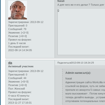
Natali
А для чего же я его делал ? Только для 
0
Зарегистрирован
: 2013-09-12
Приглашений:
0
Сообщений:
79
Уважение:
[+2/-0]
Позитив:
[+0/-0]
Провел на форуме:
1 день 6 часов
Последний визит:
2022-08-14 14:34:05
dia
Поделиться
2013-09-13 18:24:25
Активный участник
Зарегистрирован
: 2013-09-12
Admin написал(а):
Приглашений:
0
Сообщений:
44
Natali
Уважение:
[+0/-0]
Администрация сайта Workzilla п
Позитив:
[+0/-0]
ссылкой на форум, чуть не забан
Пол:
Женский
пропали из аккаунта 5 самых хо
Провел на форуме:
мало выскакивает . Потом кинулс
4 часа 43 минуты
теперь делайте выводы , устраи
Последний визит:
отпугиваем потенциальных плател
2013-11-27 17:16:01